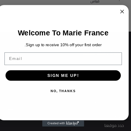
فيناس
السعر
280.00 EGP
العادي
جمل
Welcome To Marie France
Sign up to receive 10% off your first order.
كن أول من يعرف عن الإصدارات الجديدة والعروض الترويجية الحصرية
والأحداث ونصائح التصميم!
E
البريد
الإلكتروني
SIGN ME UP!
إرسال
NO, THANKS
نبذة عن ماري فرانس
معلومات عنا
حدد موقعنا